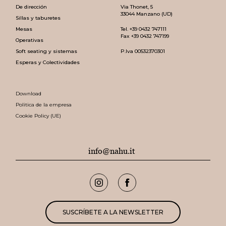
De dirección
Via Thonet, 5
33044 Manzano (UD)
Sillas y taburetes
Mesas
Tel.
+39 0432 747111
Fax +39 0432 747199
Operativas
Soft seating y sistemas
P.Iva 00532370301
Esperas y Colectividades
Download
Politica de la empresa
Cookie Policy (UE)
info@nahu.it
SUSCRÍBETE A LA NEWSLETTER