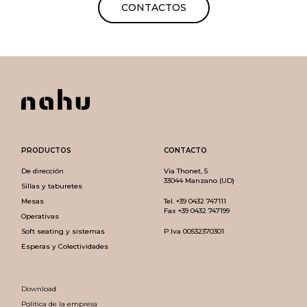
CONTACTOS
PRODUCTOS
CONTACTO
De dirección
Via Thonet, 5
33044 Manzano (UD)
Sillas y taburetes
Mesas
Tel.
+39 0432 747111
Fax +39 0432 747199
Operativas
Soft seating y sistemas
P.Iva 00532370301
Esperas y Colectividades
Download
Politica de la empresa