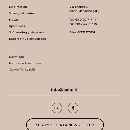
De dirección
Via Thonet, 5
33044 Manzano (UD)
Sillas y taburetes
Mesas
Tel.
+39 0432 747111
Fax +39 0432 747199
Operativas
Soft seating y sistemas
P.Iva 00532370301
Esperas y Colectividades
Download
Politica de la empresa
Cookie Policy (UE)
info@nahu.it
SUSCRÍBETE A LA NEWSLETTER