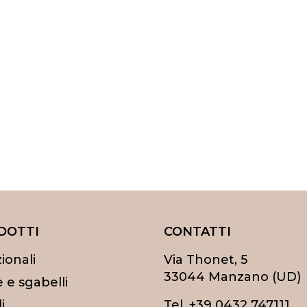
DOTTI
CONTATTI
ionali
Via Thonet, 5
33044 Manzano (UD)
 e sgabelli
i
Tel.
+39 0432 747111