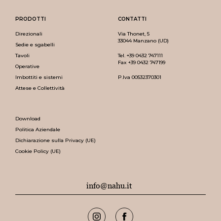
PRODOTTI
CONTATTI
Direzionali
Via Thonet, 5
33044 Manzano (UD)
Sedie e sgabelli
Tavoli
Tel.
+39 0432 747111
Fax +39 0432 747199
Operative
Imbottiti e sistemi
P.Iva 00532370301
Attese e Collettività
Download
Politica Aziendale
Dichiarazione sulla Privacy (UE)
Cookie Policy (UE)
info@nahu.it