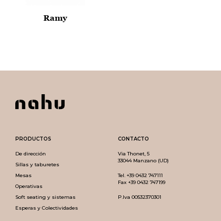
Ramy
PRODUCTOS
CONTACTO
De dirección
Via Thonet, 5
33044 Manzano (UD)
Sillas y taburetes
Mesas
Tel.
+39 0432 747111
Fax +39 0432 747199
Operativas
Soft seating y sistemas
P.Iva 00532370301
Esperas y Colectividades