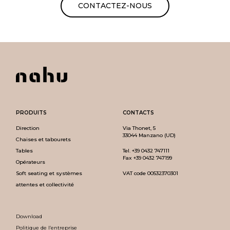
CONTACTEZ-NOUS
PRODUITS
CONTACTS
Direction
Via Thonet, 5
33044 Manzano (UD)
Chaises et tabourets
Tables
Tel.
+39 0432 747111
Fax +39 0432 747199
Opérateurs
Soft seating et systèmes
VAT code 00532370301
attentes et collectivité
Download
Politique de l’entreprise