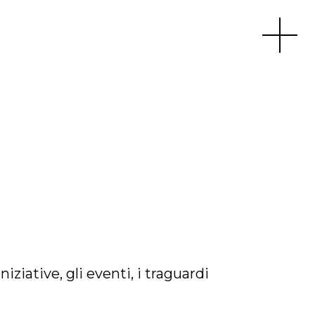
Apri men
iative, gli eventi, i traguardi