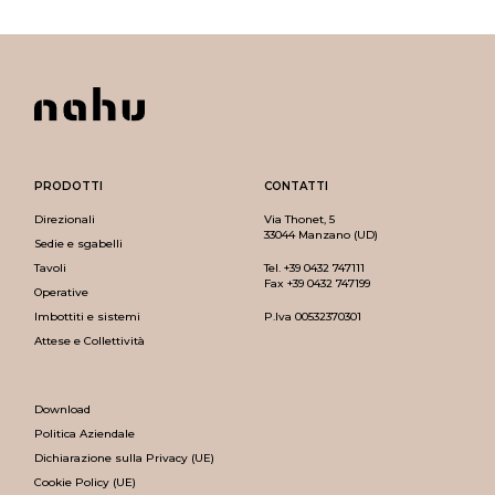
PRODOTTI
CONTATTI
Direzionali
Via Thonet, 5
33044 Manzano (UD)
Sedie e sgabelli
Tavoli
Tel.
+39 0432 747111
Fax +39 0432 747199
Operative
Imbottiti e sistemi
P.Iva 00532370301
Attese e Collettività
Download
Politica Aziendale
Dichiarazione sulla Privacy (UE)
Cookie Policy (UE)