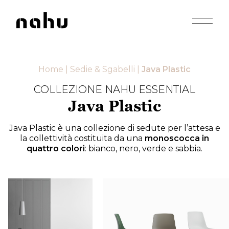
Apri men
Nahu
Home
|
Sedie & Sgabelli
|
Java Plastic
COLLEZIONE NAHU ESSENTIAL
Java Plastic
Java Plastic è una collezione di sedute per l’attesa e
la collettività costituita da una
monoscocca in
quattro colori
: bianco, nero, verde e sabbia.