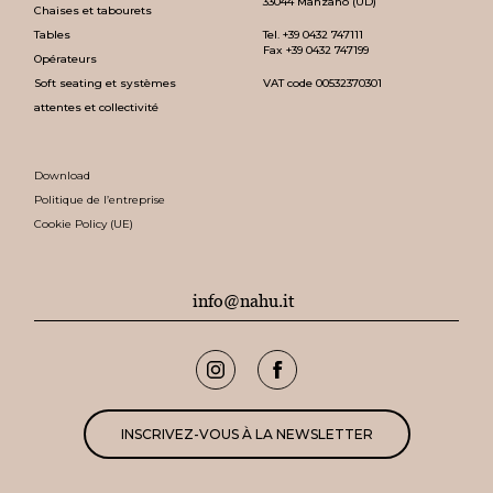
33044 Manzano (UD)
Chaises et tabourets
Tables
Tel.
+39 0432 747111
Fax +39 0432 747199
Opérateurs
Soft seating et systèmes
VAT code 00532370301
attentes et collectivité
Download
Politique de l’entreprise
Cookie Policy (UE)
info@nahu.it
INSCRIVEZ-VOUS À LA NEWSLETTER