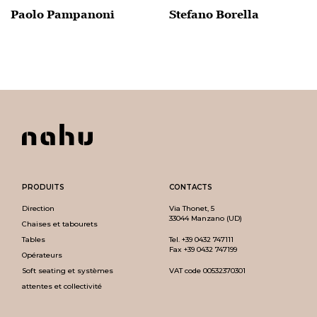
Paolo Pampanoni
Stefano Borella
PRODUITS
CONTACTS
Direction
Via Thonet, 5
33044 Manzano (UD)
Chaises et tabourets
Tables
Tel.
+39 0432 747111
Fax +39 0432 747199
Opérateurs
Soft seating et systèmes
VAT code 00532370301
attentes et collectivité