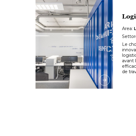
Logi
Area:
Settor
Le cho
innova
logist
avant 
effica
de trav