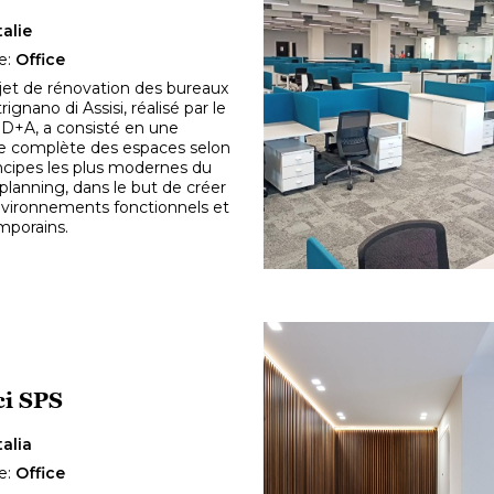
talie
e:
Office
jet de rénovation des bureaux
ignano di Assisi, réalisé par le
 D+A, a consisté en une
e complète des espaces selon
incipes les plus modernes du
planning, dans le but de créer
vironnements fonctionnels et
mporains.
ci SPS
talia
e:
Office