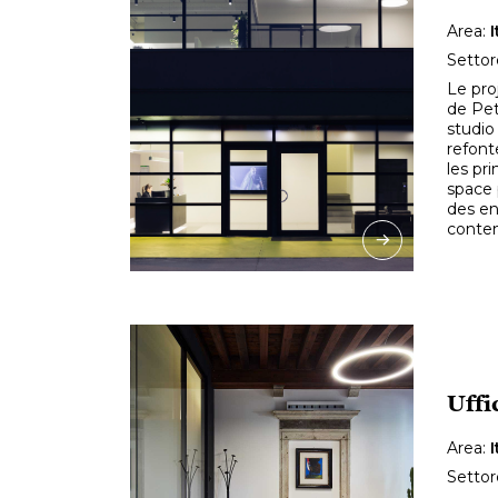
Area:
I
Settor
Le pro
de Petr
studio
refont
les pr
space 
des en
conte
Uffi
Area:
I
Settor