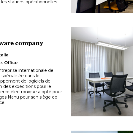
 les stations opérationnelles.
tware company
talia
e:
Office
treprise internationale de
spécialisée dans le
ppement de logiciels de
n des expéditions pour le
rce électronique a opté pour
èges Nahu pour son siège de
ce.