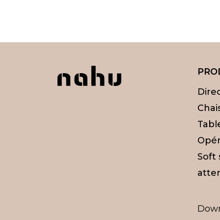
PRO
Dire
Chai
Tabl
Opér
Soft
atten
Dow