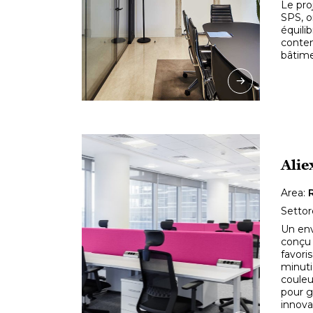
Le pro
SPS, o
équili
contem
bâtime
Alie
Area:
Settor
Un en
conçu 
favoris
minuti
couleu
pour g
innova