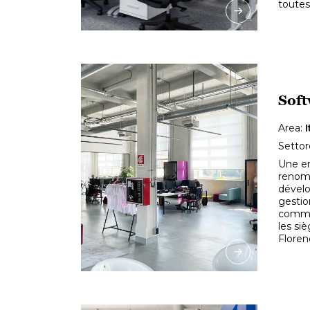
toutes
Sof
Area:
I
Settor
Une en
renom 
dévelo
gestio
comme
les si
Floren