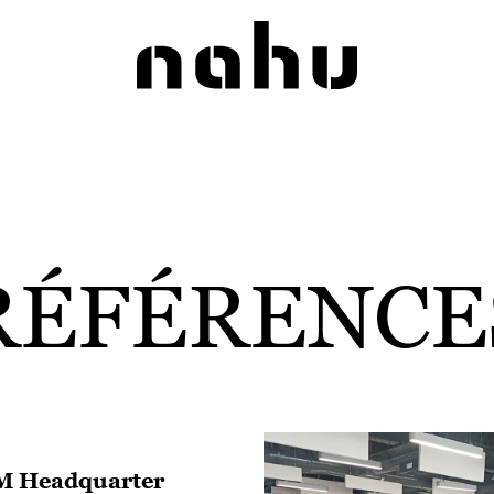
Nahu
RÉFÉRENCE
M Headquarter