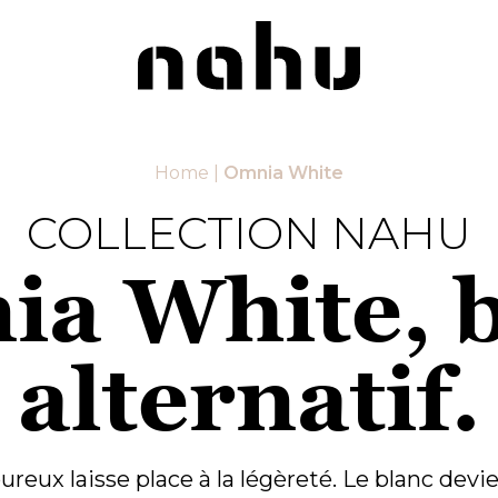
Nahu
Home
|
Omnia White
COLLECTION NAHU
a White, 
alternatif.
oureux laisse place à la légèreté. Le blanc devi