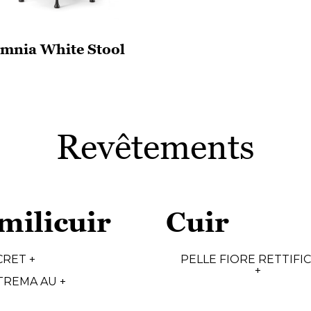
mnia White Stool
Revêtements
milicuir
Cuir
CRET +
PELLE FIORE RETTIFI
+
TREMA AU +