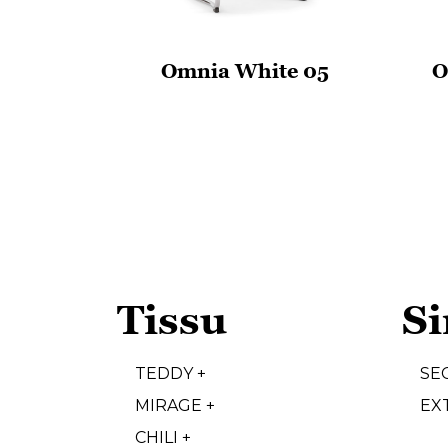
Omnia White 05
O
Tissu
Si
TEDDY +
SE
MIRAGE +
EX
CHILI +