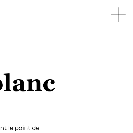
Apri men
blanc
ent le point de