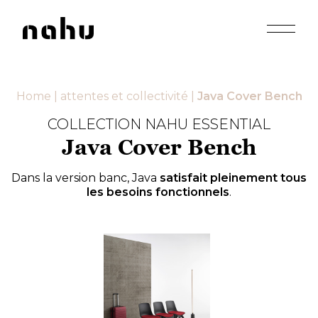
Apri men
Nahu
Home
|
attentes et collectivité
|
Java Cover Bench
COLLECTION NAHU ESSENTIAL
Java Cover Bench
Dans la version banc, Java
satisfait pleinement tous
les besoins fonctionnels
.