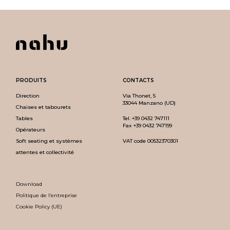
PRODUITS
CONTACTS
Direction
Via Thonet, 5
33044 Manzano (UD)
Chaises et tabourets
Tables
Tel.
+39 0432 747111
Fax +39 0432 747199
Opérateurs
Soft seating et systèmes
VAT code 00532370301
attentes et collectivité
Download
Politique de l’entreprise
Cookie Policy (UE)