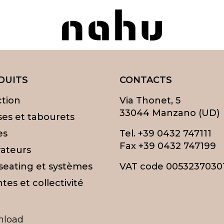
Nahu
DUITS
CONTACTS
ction
Via Thonet, 5
33044 Manzano (UD)
ses et tabourets
es
Tel.
+39 0432 747111
Fax +39 0432 747199
ateurs
 seating et systèmes
VAT code 0053237030
tes et collectivité
nload