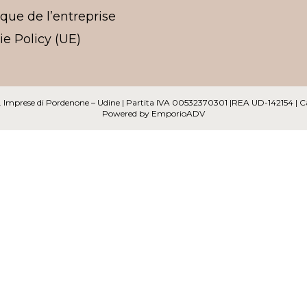
ique de l’entreprise
e Policy (UE)
 Reg. Imprese di Pordenone – Udine | Partita IVA 00532370301 |REA UD-142154 | 
Powered by
EmporioADV