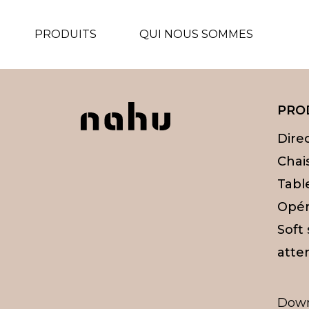
PRODUITS
QUI NOUS SOMMES
PRO
Dire
Chai
Tabl
Opér
Soft
atten
Dow