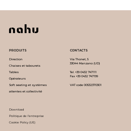
PRODUITS
CONTACTS
Direction
Via Thonet, 5
33044 Manzano (UD)
Chaises et tabourets
Tables
Tel.
+39 0432 747111
Fax +39 0432 747199
Opérateurs
Soft seating et systèmes
VAT code 00532370301
attentes et collectivité
Download
Politique de l’entreprise
Cookie Policy (UE)