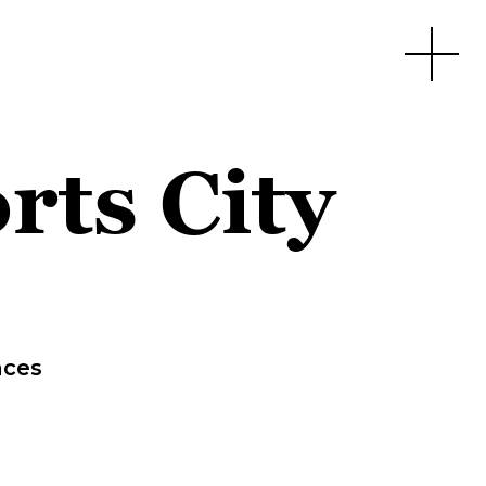
Apri men
rts City
aces