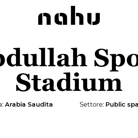
Nahu
dullah Spo
Stadium
a:
Arabia Saudita
Settore:
Public sp