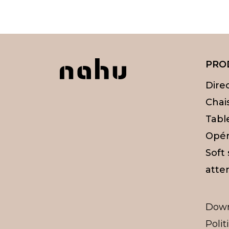
PRO
Dire
Chai
Tabl
Opér
Soft
atten
Dow
Polit