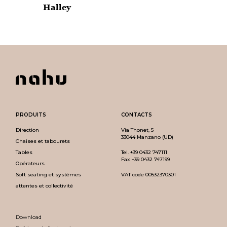
Halley
PRODUITS
CONTACTS
Direction
Via Thonet, 5
33044 Manzano (UD)
Chaises et tabourets
Tables
Tel.
+39 0432 747111
Fax +39 0432 747199
Opérateurs
Soft seating et systèmes
VAT code 00532370301
attentes et collectivité
Download