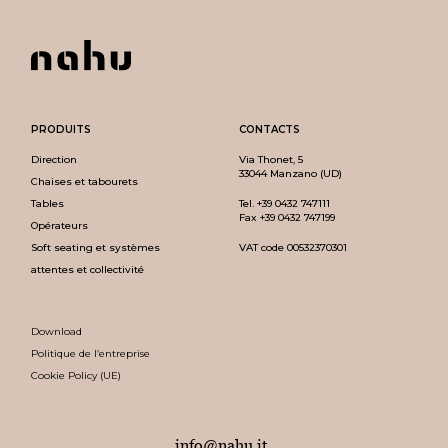
PRODUITS
CONTACTS
Direction
Via Thonet, 5
33044 Manzano (UD)
Chaises et tabourets
Tables
Tel.
+39 0432 747111
Fax +39 0432 747199
Opérateurs
Soft seating et systèmes
VAT code 00532370301
attentes et collectivité
Download
Politique de l’entreprise
Cookie Policy (UE)
info@nahu.it